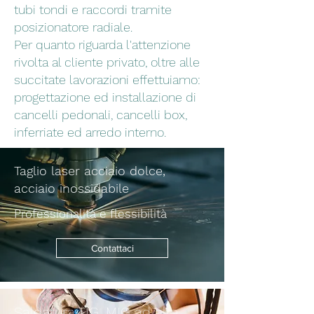
tubi tondi e raccordi tramite
posizionatore radiale.
Per quanto riguarda l'attenzione
rivolta al cliente privato, oltre alle
succitate lavorazioni effettuiamo:
progettazione ed installazione di
cancelli pedonali, cancelli box,
inferriate ed arredo interno.
Taglio laser acciaio dolce,
acciaio inossidabile
Professionalità e flessibilità
Contattaci
Saldatura TIG, MIG ad alta